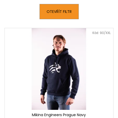
DÁMSKÝ RŮŽOV
389 Kč
999 Kč
OTEVŘÍT FILTR
Kód:
90/XXL
Mikina Engineers Prague Navy