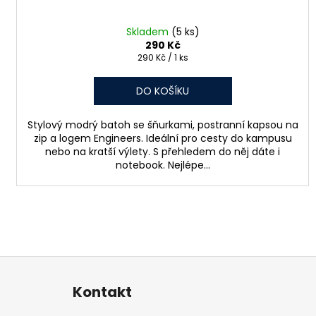
Skladem
(5 ks)
290 Kč
Měrná
290 Kč / 1 ks
cena:
DO KOŠÍKU
Stylový modrý batoh se šňurkami, postranní kapsou na
zip a logem Engineers. Ideální pro cesty do kampusu
nebo na kratší výlety. S přehledem do něj dáte i
notebook. Nejlépe...
Z
á
Kontakt
p