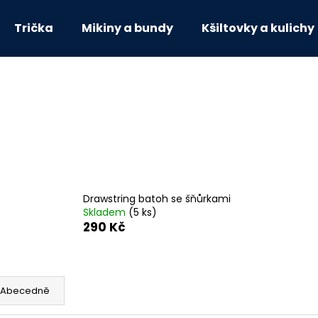
Trička
Mikiny a bundy
Kšiltovky a kulichy
Co potřebujete najít?
HLEDAT
Doporučujeme
Drawstring batoh se šňůrkami
Skladem
(5 ks)
290 Kč
Abecedně
ŠÁLA ENGINEERS ORANŽOVÁ
OVERSIZE CREW