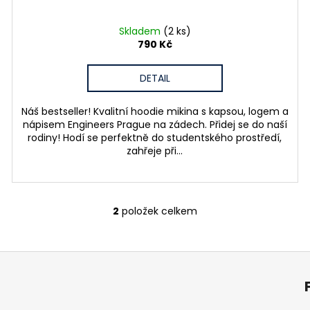
Skladem
(2 ks)
790 Kč
DETAIL
Náš bestseller! Kvalitní hoodie mikina s kapsou, logem a
nápisem Engineers Prague na zádech. Přidej se do naší
rodiny! Hodí se perfektně do studentského prostředí,
zahřeje při...
2
položek celkem
O
v
l
á
d
a
c