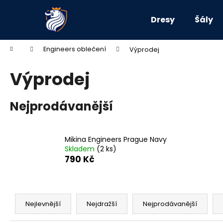
K
Přejít
na
o
Dresy
Šály
obsah
Zpět
Zpět
š
do
do
í
Domů
Engineers oblečení
Výprodej
k
obchodu
obchodu
Výprodej
Nejprodávanější
Mikina Engineers Prague Navy
Skladem
(2 ks)
790 Kč
Ř
a
Nejlevnější
Nejdražší
Nejprodávanější
OVERSIZE CREWNECK HOKEJISTI>HOKEJ
z