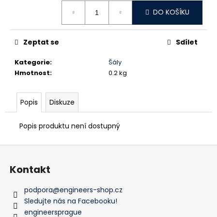
č
cena:
u
DO KOŠÍKU
j
e
Zeptat se
Sdílet
m
e
Kategorie
:
Šály
Hmotnost
:
0.2 kg
MIKINA
ENGINEERS
PRAGUE
Popis
Diskuze
BÉŽOVÁ
799
Popis produktu není dostupný
Kč
Z
á
Kontakt
p
a
podpora
@
engineers-shop.cz
t
Sledujte nás na Facebooku!
í
engineersprague