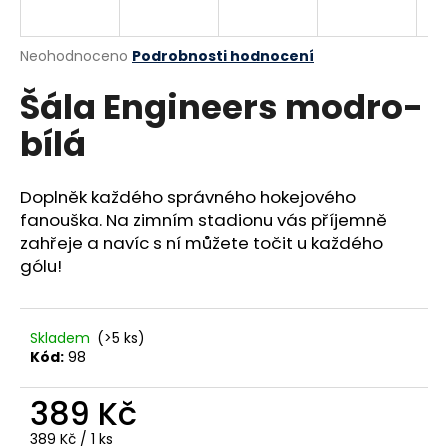
a
j
Průměrné
Neohodnoceno
Podrobnosti hodnocení
í
hodnocení
Šála Engineers modro-
produktu
t
je
?
bílá
0,0
z
5
hvězdiček.
Doplněk každého správného hokejového
fanouška. Na zimním stadionu vás příjemně
HLEDAT
zahřeje a navíc s ní můžete točit u každého
gólu!
D
o
Skladem
(>5 ks)
Kód:
98
p
o
389 Kč
r
u
Měrná
389 Kč / 1 ks